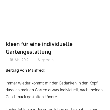
Ideen für eine individuelle
Gartengestaltung
18. Mai 2012
bloggergarten.de
Allgemein
Beitrag von Manfred:
Immer wieder kommt mir der Gedanken in den Kopf,
dass ich meinen Garten etwas individuell, nach meinen
Geschmack gestalten könnte.
Leider fehlen mir die guten Ideen und so hab ich mir