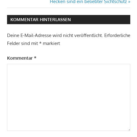
Beitragsnavigation
Nächster
Hecken sind ein beliebter Sichtschutz
Beitrag:
KOMMENTAR HINTERLASSEN
Deine E-Mail-Adresse wird nicht veröffentlicht.
Erforderliche
Felder sind mit
*
markiert
Kommentar
*